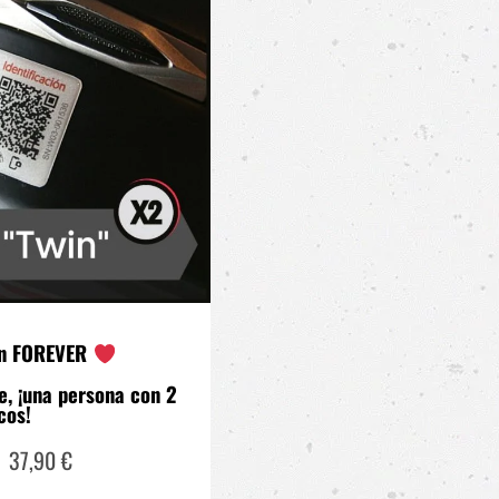
in FOREVER
e, ¡una persona con 2
cos!
37,90
€