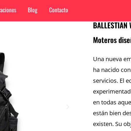
aciones
Blog
Contacto
BALLESTIAN 
Moteros dis
Una nueva em
ha nacido con 
servicios. El 
experimentado
en todas aque
están bien de
existen. Su o