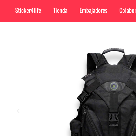
Sticker4life
Tienda
Embajadores
Colabor